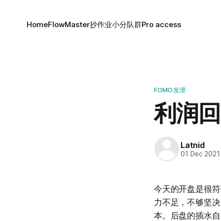
Home
FlowMaster
抄作业小分队群
Pro access
FOMO发泄
利润回
Latnid
01 Dec 2021
今天的开盘是很符
力不足，不够坚决
本。后盘的插水自