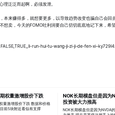
O心理泛泛而起啊，必须发泄。
，本来赚得多，就想要更多，以导致趋势改变也骗自己会回
不想卖，今天的FOMO吐利润要自己切切底底地记下来，希
FALSE,TRUE,,li-run-hui-tu-wang-ji-zi-ji-de-fen-xi–ky729
 的期权量激增股价下跌
NOK长期横盘但是因为N
投资被大力推高
权量激增股价下跌 数据和价格
目前5块附近看似有支撑
NOK长期横盘但是因为NVDA