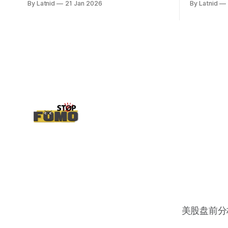
By Latnid
21 Jan 2026
By Latnid
而应该谨慎，数据很明显偏向多头，47的
put也存在，位置就是突破前的支撑CC感
觉可以做，放远些, 因为18A的经验还未真
正得到普遍大众的关注，当然财报可以继
续出新消息顶一下压力位置。 数据在70驻
扎 整体呈现 47 – 60 短期位置
美股盘前分