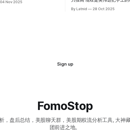
力推高 现在是英伟达把手上的钱到处游走
04 Nov 2025
操纵资本的时代
By Latnid
28 Oct 2025
Sign up
FomoStop
析，盘后总结，美股聊天群，美股期权流分析工具, 大神
团前进之地。