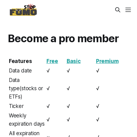
Become a pro member
Features
Free
Basic
Premium
Data date
√
√
√
Data
type(stocks or
√
√
√
ETFs)
Ticker
√
√
√
Weekly
√
√
√
expiration days
All expiration