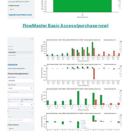
FlowMaster Basic Access(purchase now)