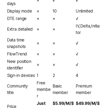
×
√
√
days
Display mode
×
10
Unlimited
DTE range
×
×
√
IV,Delta,Initia
Extra detailed
×
×
tor
Data time
×
×
√
snapshots
FlowTrend
×
×
√
New position
×
×
√
identifier
Sign-in devices
1
2
4
Free
Community
Basic
Premium
membe
title
member
member
r
Just
$5.99/M/$
$49.99/M/$
Price