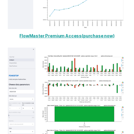
FlowMaster Premium Access(purchase now)