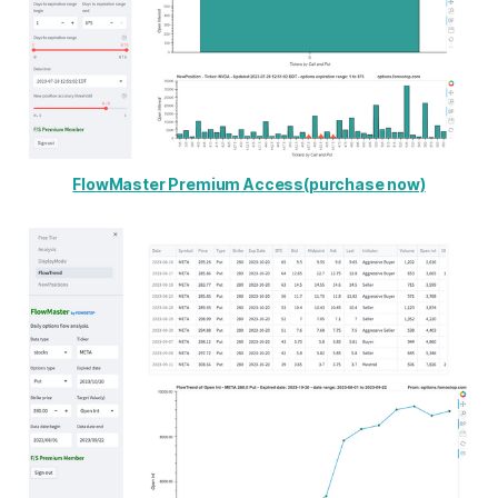
FlowMaster Premium Access(purchase now)