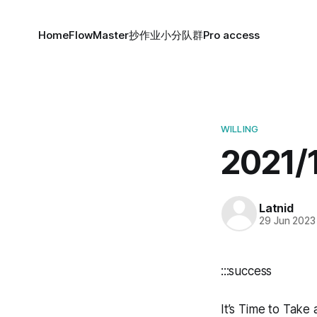
Home
FlowMaster
抄作业小分队群
Pro access
WILLING
2021/
Latnid
29 Jun 2023
:::success
It’s Time to Take