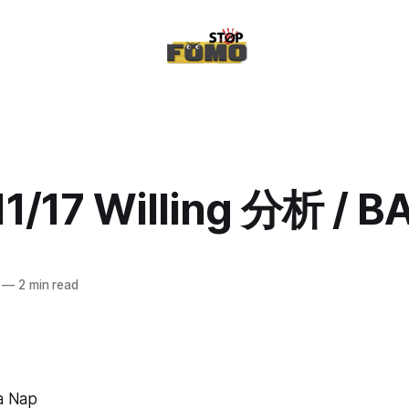
11/17 Willing 分析 / B
—
2 min read
 a Nap