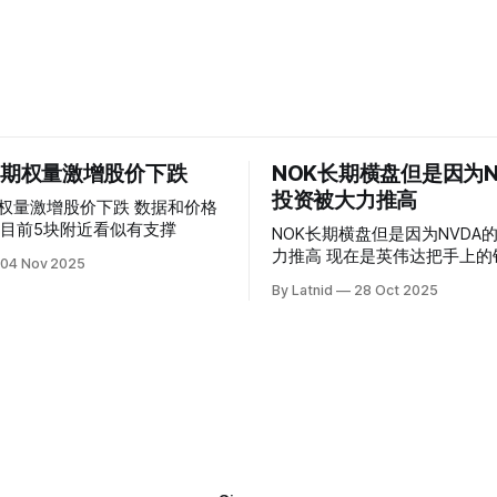
 的期权量激增股价下跌
NOK长期横盘但是因为N
投资被大力推高
权量激增股价下跌 数据和价格
目前5块附近看似有支撑
NOK长期横盘但是因为NVDA
力推高 现在是英伟达把手上的钱到处游走
04 Nov 2025
操纵资本的时代
By Latnid
28 Oct 2025