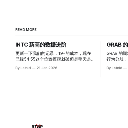
READ MORE
INTC 新高的数据进阶
GRAB
更新一下我们的记录，19+的成本，现在
GRAB 的期
已经54 55这个位置摸摸就破但是明天是
行为分歧，
INTC的财报，情绪面目前是极度乐观，反
By Latnid
21 Jan 2026
By Latnid
而应该谨慎，数据很明显偏向多头，47的
put也存在，位置就是突破前的支撑CC感
觉可以做，放远些, 因为18A的经验还未真
正得到普遍大众的关注，当然财报可以继
续出新消息顶一下压力位置。 数据在70驻
扎 整体呈现 47 – 60 短期位置