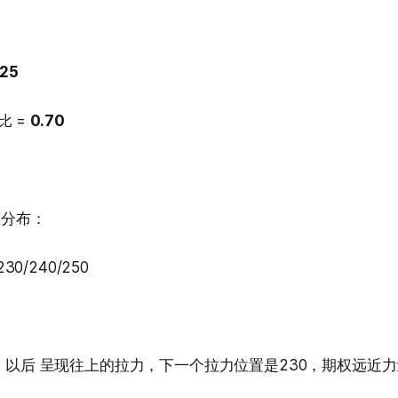
.25
数比 =
0.70
权分布：
230/240/250
20 以后 呈现往上的拉力，下一个拉力位置是230，期权远近