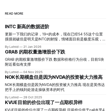
READ MORE
INTC 新高的数据进阶
更新一下我们的记录，19+的成本，现在已经54 55这个位置
摸摸就破但是明天是INTC的财报，情绪面目前是极度乐观，反
而应该谨慎，数据很明显偏向多头，47的put也存在，位置就
By Latnid
21 Jan 2026
是突破前的支撑CC感觉可以做，放远些, 因为18A的经验还未
GRAB 的期权量激增股价下跌
真正得到普遍大众的关注，当然财报可以继续出新消息顶一下
压力位置。 数据在70驻扎 整体呈现 47 – 60 短期位置
GRAB 的期权量激增股价下跌 数据和价格行为分歧，目前5块
附近看似有支撑
By Latnid
04 Nov 2025
NOK长期横盘但是因为NVDA的投资被大力推高
NOK长期横盘但是因为NVDA的投资被大力推高 现在是英伟达
把手上的钱到处游走操纵资本的时代
By Latnid
28 Oct 2025
KVUE目前的价位出现了一点期权异样
KVUE目前的价位出现了一点期权异样 目前价位低于call水平4