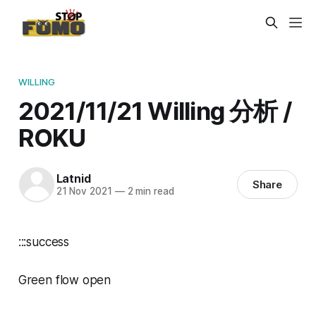
WILLING
2021/11/21 Willing 分析 /
ROKU
Latnid
Share
21 Nov 2021
—
2 min read
:::success
Green flow open