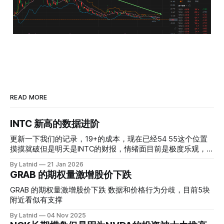
READ MORE
INTC 新高的数据进阶
更新一下我们的记录，19+的成本，现在已经54 55这个位置
摸摸就破但是明天是INTC的财报，情绪面目前是极度乐观，反
而应该谨慎，数据很明显偏向多头，47的put也存在，位置就
By Latnid
21 Jan 2026
是突破前的支撑CC感觉可以做，放远些, 因为18A的经验还未
GRAB 的期权量激增股价下跌
真正得到普遍大众的关注，当然财报可以继续出新消息顶一下
压力位置。 数据在70驻扎 整体呈现 47 – 60 短期位置
GRAB 的期权量激增股价下跌 数据和价格行为分歧，目前5块
附近看似有支撑
By Latnid
04 Nov 2025