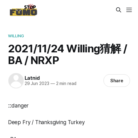
WILLING
2021/11/24 Willing猜解 /
BA / NRXP
Latnid
Share
29 Jun 2023
—
2 min read
:::danger
Deep Fry / Thanksgiving Turkey