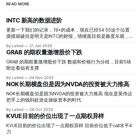
READ MORE
INTC 新高的数据进阶
更新一下我们的记录，19+的成本，现在已经54 55这个位置
摸摸就破但是明天是INTC的财报，情绪面目前是极度乐观，反
而应该谨慎，数据很明显偏向多头，47的put也存在，位置就
By Latnid
21 Jan 2026
是突破前的支撑CC感觉可以做，放远些, 因为18A的经验还未
GRAB 的期权量激增股价下跌
真正得到普遍大众的关注，当然财报可以继续出新消息顶一下
压力位置。 数据在70驻扎 整体呈现 47 – 60 短期位置
GRAB 的期权量激增股价下跌 数据和价格行为分歧，目前5块
附近看似有支撑
By Latnid
04 Nov 2025
NOK长期横盘但是因为NVDA的投资被大力推高
NOK长期横盘但是因为NVDA的投资被大力推高 现在是英伟达
把手上的钱到处游走操纵资本的时代
By Latnid
28 Oct 2025
KVUE目前的价位出现了一点期权异样
KVUE目前的价位出现了一点期权异样 目前价位低于call水平4
刀