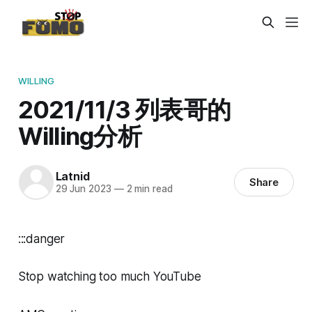
WILLING
2021/11/3 列表哥的
Willing分析
Latnid
Share
29 Jun 2023
—
2 min read
:::danger
Stop watching too much YouTube