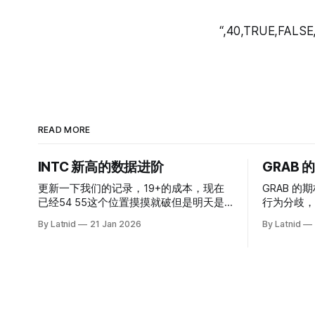
“,40,TRUE,FALSE
READ MORE
INTC 新高的数据进阶
GRAB
更新一下我们的记录，19+的成本，现在
GRAB 的期
已经54 55这个位置摸摸就破但是明天是
行为分歧，
INTC的财报，情绪面目前是极度乐观，反
By Latnid
21 Jan 2026
By Latnid
而应该谨慎，数据很明显偏向多头，47的
put也存在，位置就是突破前的支撑CC感
觉可以做，放远些, 因为18A的经验还未真
正得到普遍大众的关注，当然财报可以继
续出新消息顶一下压力位置。 数据在70驻
扎 整体呈现 47 – 60 短期位置