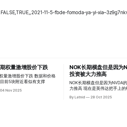
,FALSE,TRUE,,2021-11-5-fbde-fomoda-ya-yi-xia–3z9g7n
 的期权量激增股价下跌
NOK长期横盘但是因为N
投资被大力推高
权量激增股价下跌 数据和价格
目前5块附近看似有支撑
NOK长期横盘但是因为NVDA
力推高 现在是英伟达把手上的钱到处游走
04 Nov 2025
操纵资本的时代
By Latnid
28 Oct 2025