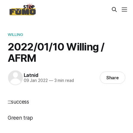
WILLING
2022/01/10 Willing /
AFRM
Latnid
Share
09 Jan 2022
—
3 min read
:::success
Green trap