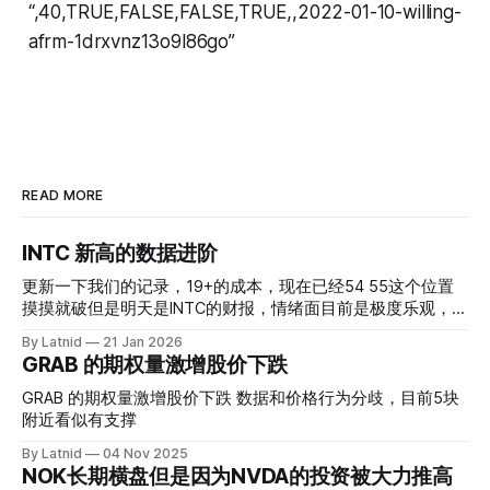
“,40,TRUE,FALSE,FALSE,TRUE,,2022-01-10-willing-
afrm-1drxvnz13o9l86go”
READ MORE
INTC 新高的数据进阶
更新一下我们的记录，19+的成本，现在已经54 55这个位置
摸摸就破但是明天是INTC的财报，情绪面目前是极度乐观，反
而应该谨慎，数据很明显偏向多头，47的put也存在，位置就
By Latnid
21 Jan 2026
是突破前的支撑CC感觉可以做，放远些, 因为18A的经验还未
GRAB 的期权量激增股价下跌
真正得到普遍大众的关注，当然财报可以继续出新消息顶一下
压力位置。 数据在70驻扎 整体呈现 47 – 60 短期位置
GRAB 的期权量激增股价下跌 数据和价格行为分歧，目前5块
附近看似有支撑
By Latnid
04 Nov 2025
NOK长期横盘但是因为NVDA的投资被大力推高