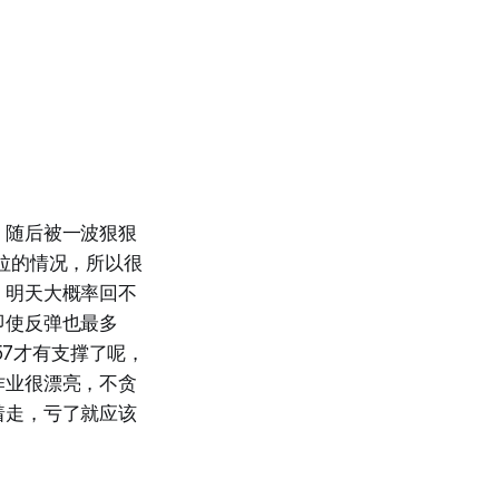
，随后被一波狠狠
拉的情况，所以很
，明天大概率回不
即使反弹也最多
57才有支撑了呢，
作业很漂亮，不贪
着走，亏了就应该