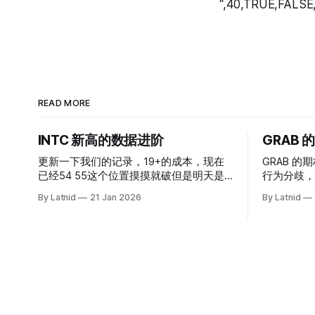
“,40,TRUE,FALSE,
READ MORE
INTC 新高的数据进阶
GRAB
更新一下我们的记录，19+的成本，现在
GRAB 的期
已经54 55这个位置摸摸就破但是明天是
行为分歧，
INTC的财报，情绪面目前是极度乐观，反
By Latnid
21 Jan 2026
By Latnid
而应该谨慎，数据很明显偏向多头，47的
put也存在，位置就是突破前的支撑CC感
觉可以做，放远些, 因为18A的经验还未真
正得到普遍大众的关注，当然财报可以继
续出新消息顶一下压力位置。 数据在70驻
扎 整体呈现 47 – 60 短期位置