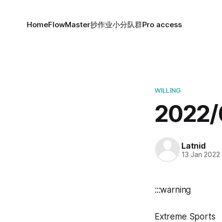
Home
FlowMaster
抄作业小分队群
Pro access
WILLING
2022/
Latnid
13 Jan 2022
:::warning
Extreme Sports