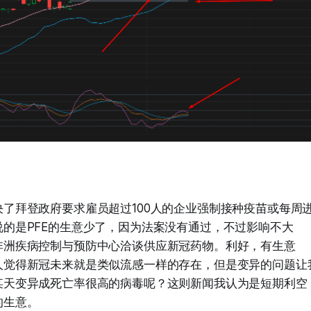
了拜登政府要求雇员超过100人的企业强制接种疫苗或每周进行
说的是PFE的生意少了，因为法案没有通过，不过影响不大
非洲疾病控制与预防中心洽谈供应新冠药物。利好，有生意
人觉得新冠未来就是类似流感一样的存在，但是变异的问题让
某天变异成死亡率很高的病毒呢？这则新闻我认为是短期利空，
的生意。