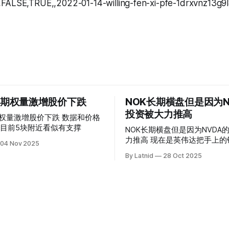
FALSE,TRUE,,2022-01-14-willing-fen-xi-pfe-1drxvnz13g9
 的期权量激增股价下跌
NOK长期横盘但是因为N
投资被大力推高
权量激增股价下跌 数据和价格
目前5块附近看似有支撑
NOK长期横盘但是因为NVDA
力推高 现在是英伟达把手上的钱到处游走
04 Nov 2025
操纵资本的时代
By Latnid
28 Oct 2025