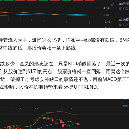
保持着流入为主，难怪这么坚挺，连布林中线都没有跌破，3/
布林中线的话，那股价会收一条下影线
没跌多少，金叉的形态还在，只是KDJ稍微回落了，最近一次的跳
，自从股价达到61.71的高点，股票价格就一直回落，距离这
附近，破掉了才考虑会补缺口的事情还不迟，目前MACD第二
盘影响，股价在长期趋势来看 还是UPTREND。