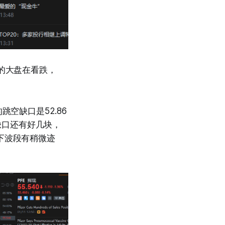
4的大盘在看跌，
空缺口是52.86
个缺口还有好几块，
下波段有稍微迹