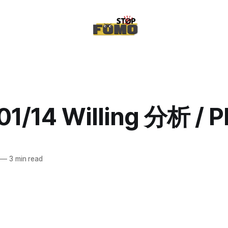
01/14 Willing 分析 / P
—
3 min read