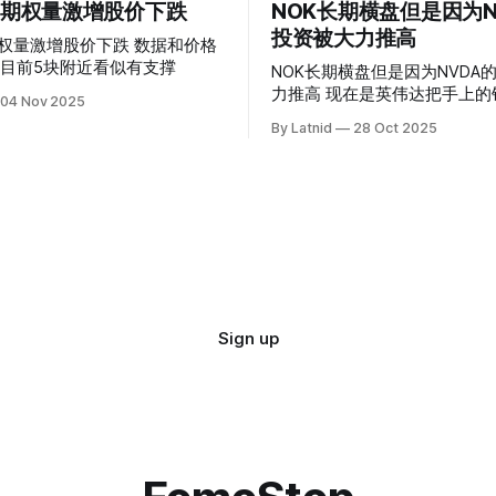
 的期权量激增股价下跌
NOK长期横盘但是因为N
投资被大力推高
权量激增股价下跌 数据和价格
目前5块附近看似有支撑
NOK长期横盘但是因为NVDA
力推高 现在是英伟达把手上的钱到处游走
04 Nov 2025
操纵资本的时代
By Latnid
28 Oct 2025
Sign up