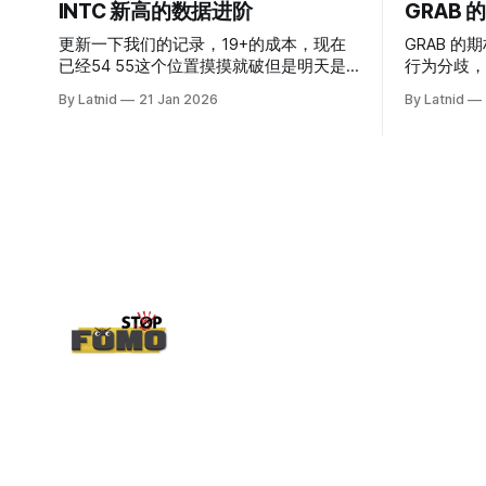
INTC 新高的数据进阶
GRAB
更新一下我们的记录，19+的成本，现在
GRAB 的期
已经54 55这个位置摸摸就破但是明天是
行为分歧，
INTC的财报，情绪面目前是极度乐观，反
By Latnid
21 Jan 2026
By Latnid
而应该谨慎，数据很明显偏向多头，47的
put也存在，位置就是突破前的支撑CC感
觉可以做，放远些, 因为18A的经验还未真
正得到普遍大众的关注，当然财报可以继
续出新消息顶一下压力位置。 数据在70驻
扎 整体呈现 47 – 60 短期位置