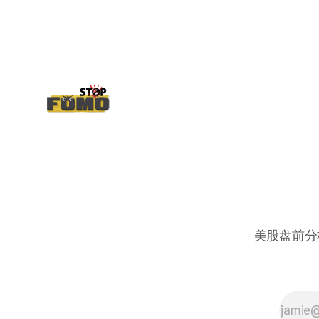
续出新消息顶一下压力位置。 数据在70驻
扎 整体呈现 47 – 60 短期位置
美股盘前分