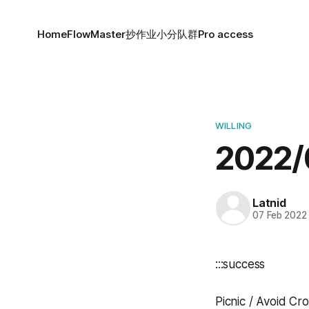
Home
FlowMaster
抄作业小分队群
Pro access
WILLING
2022/
Latnid
07 Feb 2022
:::success
Picnic / Avoid C