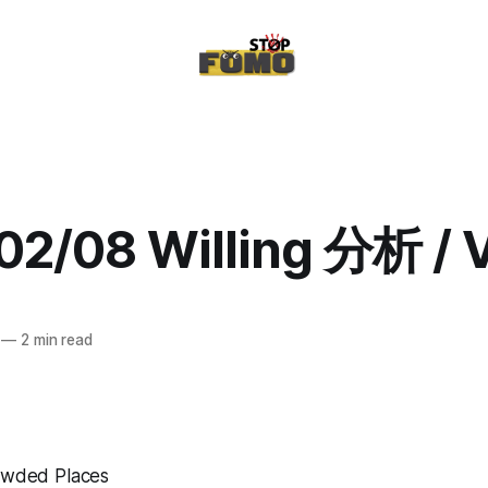
02/08 Willing 分析 / 
—
2 min read
rowded Places