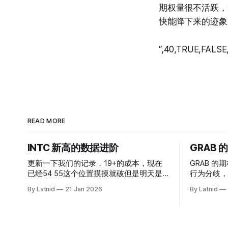
期权量很不活跃，
快能降下来的迹象
“,40,TRUE,FALSE
READ MORE
INTC 新高的数据进阶
GRAB
更新一下我们的记录，19+的成本，现在
GRAB 的期
已经54 55这个位置摸摸就破但是明天是
行为分歧，
INTC的财报，情绪面目前是极度乐观，反
By Latnid
21 Jan 2026
By Latnid
而应该谨慎，数据很明显偏向多头，47的
put也存在，位置就是突破前的支撑CC感
觉可以做，放远些, 因为18A的经验还未真
正得到普遍大众的关注，当然财报可以继