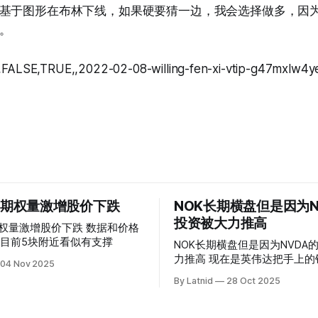
基于图形在布林下线，如果硬要猜一边，我会选择做多，因
。
,FALSE,TRUE,,2022-02-08-willing-fen-xi-vtip-g47mxlw4y
 的期权量激增股价下跌
NOK长期横盘但是因为N
投资被大力推高
权量激增股价下跌 数据和价格
目前5块附近看似有支撑
NOK长期横盘但是因为NVDA
力推高 现在是英伟达把手上的钱到处游走
04 Nov 2025
操纵资本的时代
By Latnid
28 Oct 2025