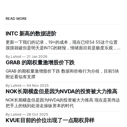
READ MORE
INTC 新高的数据进阶
更新一下我们的记录，19+的成本，现在已经54 55这个位置
摸摸就破但是明天是INTC的财报，情绪面目前是极度乐观，反
而应该谨慎，数据很明显偏向多头，47的put也存在，位置就
By Latnid
21 Jan 2026
是突破前的支撑CC感觉可以做，放远些, 因为18A的经验还未
GRAB 的期权量激增股价下跌
真正得到普遍大众的关注，当然财报可以继续出新消息顶一下
压力位置。 数据在70驻扎 整体呈现 47 – 60 短期位置
GRAB 的期权量激增股价下跌 数据和价格行为分歧，目前5块
附近看似有支撑
By Latnid
04 Nov 2025
NOK长期横盘但是因为NVDA的投资被大力推高
NOK长期横盘但是因为NVDA的投资被大力推高 现在是英伟达
把手上的钱到处游走操纵资本的时代
By Latnid
28 Oct 2025
KVUE目前的价位出现了一点期权异样