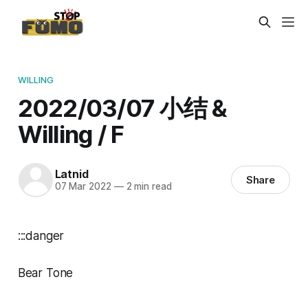
WILLING
2022/03/07 小结 &
Willing / F
Latnid
Share
07 Mar 2022
—
2 min read
:::danger
Bear Tone