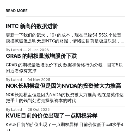
READ MORE
INTC 新高的数据进阶
更新一下我们的记录，19+的成本，现在已经54 55这个位置
摸摸就破但是明天是INTC的财报，情绪面目前是极度乐观，反
而应该谨慎，数据很明显偏向多头，47的put也存在，位置就
By Latnid
21 Jan 2026
是突破前的支撑CC感觉可以做，放远些, 因为18A的经验还未
GRAB 的期权量激增股价下跌
真正得到普遍大众的关注，当然财报可以继续出新消息顶一下
压力位置。 数据在70驻扎 整体呈现 47 – 60 短期位置
GRAB 的期权量激增股价下跌 数据和价格行为分歧，目前5块
附近看似有支撑
By Latnid
04 Nov 2025
NOK长期横盘但是因为NVDA的投资被大力推高
NOK长期横盘但是因为NVDA的投资被大力推高 现在是英伟达
把手上的钱到处游走操纵资本的时代
By Latnid
28 Oct 2025
KVUE目前的价位出现了一点期权异样
KVUE目前的价位出现了一点期权异样 目前价位低于call水平4
刀