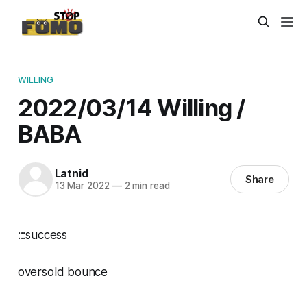
WILLING
2022/03/14 Willing /
BABA
Latnid
Share
13 Mar 2022
—
2 min read
:::success
oversold bounce