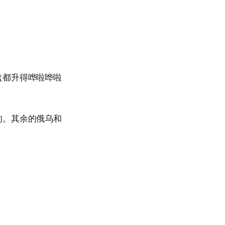
盘都升得哗啦哗啦
的。其余的俄乌和