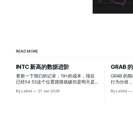
READ MORE
INTC 新高的数据进阶
GRAB
更新一下我们的记录，19+的成本，现在
GRAB 的期
已经54 55这个位置摸摸就破但是明天是
行为分歧，
INTC的财报，情绪面目前是极度乐观，反
By Latnid
21 Jan 2026
By Latnid
而应该谨慎，数据很明显偏向多头，47的
put也存在，位置就是突破前的支撑CC感
觉可以做，放远些, 因为18A的经验还未真
正得到普遍大众的关注，当然财报可以继
续出新消息顶一下压力位置。 数据在70驻
扎 整体呈现 47 – 60 短期位置