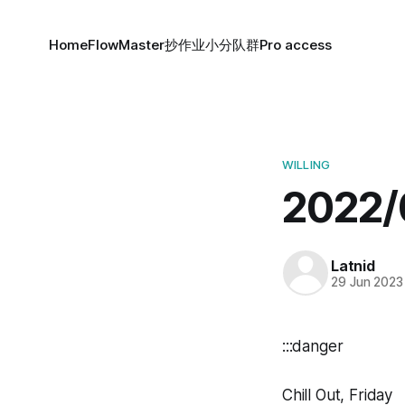
Home
FlowMaster
抄作业小分队群
Pro access
WILLING
2022/
Latnid
29 Jun 2023
:::danger
Chill Out, Friday