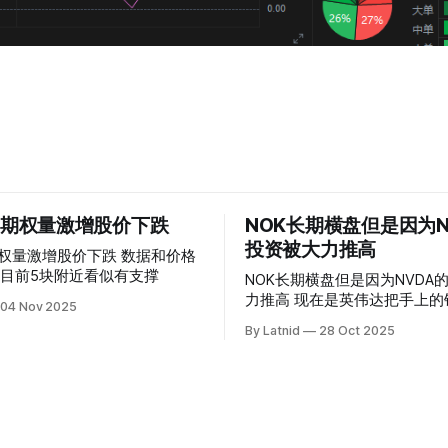
 的期权量激增股价下跌
NOK长期横盘但是因为N
投资被大力推高
权量激增股价下跌 数据和价格
目前5块附近看似有支撑
NOK长期横盘但是因为NVDA
力推高 现在是英伟达把手上的钱到处游走
04 Nov 2025
操纵资本的时代
By Latnid
28 Oct 2025