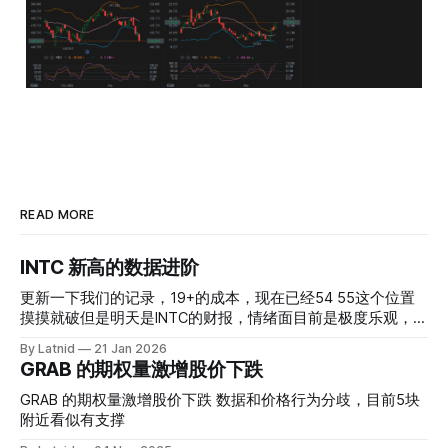
READ MORE
INTC 新高的数据进阶
更新一下我们的记录，19+的成本，现在已经54 55这个位置
摸摸就破但是明天是INTC的财报，情绪面目前是极度乐观，反
而应该谨慎，数据很明显偏向多头，47的put也存在，位置就
By Latnid
21 Jan 2026
是突破前的支撑CC感觉可以做，放远些, 因为18A的经验还未
GRAB 的期权量激增股价下跌
真正得到普遍大众的关注，当然财报可以继续出新消息顶一下
压力位置。 数据在70驻扎 整体呈现 47 – 60 短期位置
GRAB 的期权量激增股价下跌 数据和价格行为分歧，目前5块
附近看似有支撑