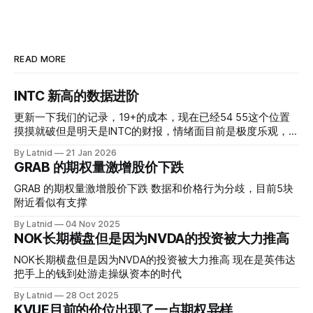
READ MORE
INTC 新高的数据进阶
更新一下我们的记录，19+的成本，现在已经54 55这个位置
摸摸就破但是明天是INTC的财报，情绪面目前是极度乐观，反
而应该谨慎，数据很明显偏向多头，47的put也存在，位置就
By Latnid
21 Jan 2026
是突破前的支撑CC感觉可以做，放远些, 因为18A的经验还未
GRAB 的期权量激增股价下跌
真正得到普遍大众的关注，当然财报可以继续出新消息顶一下
压力位置。 数据在70驻扎 整体呈现 47 – 60 短期位置
GRAB 的期权量激增股价下跌 数据和价格行为分歧，目前5块
附近看似有支撑
By Latnid
04 Nov 2025
NOK长期横盘但是因为NVDA的投资被大力推高
NOK长期横盘但是因为NVDA的投资被大力推高 现在是英伟达
把手上的钱到处游走操纵资本的时代
By Latnid
28 Oct 2025
KVUE目前的价位出现了一点期权异样