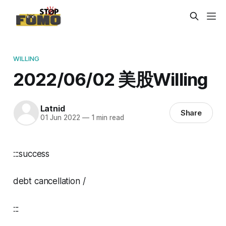
WILLING
2022/06/02 美股Willing
Latnid
Share
01 Jun 2022
—
1 min read
:::success
debt cancellation /
:::