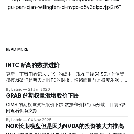
gu-pan-qian-willingfen-xi-nvgo-d5y3olgxvjjpj2r6”
READ MORE
INTC 新高的数据进阶
更新一下我们的记录，19+的成本，现在已经54 55这个位置
摸摸就破但是明天是INTC的财报，情绪面目前是极度乐观，反
而应该谨慎，数据很明显偏向多头，47的put也存在，位置就
By Latnid
21 Jan 2026
是突破前的支撑CC感觉可以做，放远些, 因为18A的经验还未
GRAB 的期权量激增股价下跌
真正得到普遍大众的关注，当然财报可以继续出新消息顶一下
压力位置。 数据在70驻扎 整体呈现 47 – 60 短期位置
GRAB 的期权量激增股价下跌 数据和价格行为分歧，目前5块
附近看似有支撑
By Latnid
04 Nov 2025
NOK长期横盘但是因为NVDA的投资被大力推高