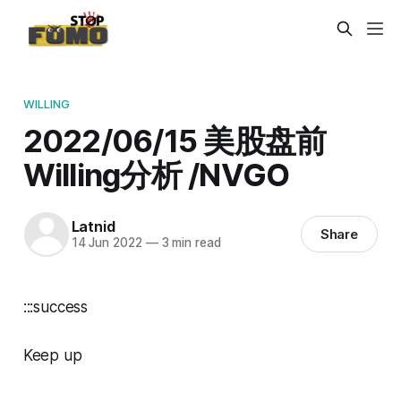
WILLING
2022/06/15 美股盘前
Willing分析 /NVGO
Latnid
Share
14 Jun 2022
—
3 min read
:::success
Keep up