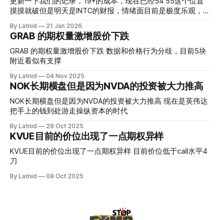
更新一下我们的记录，19+的成本，现在已经54 55这个位置
摸摸就破但是明天是INTC的财报，情绪面目前是极度乐观，反
而应该谨慎，数据很明显偏向多头，47的put也存在，位置就
By Latnid
21 Jan 2026
是突破前的支撑CC感觉可以做，放远些, 因为18A的经验还未
GRAB 的期权量激增股价下跌
真正得到普遍大众的关注，当然财报可以继续出新消息顶一下
压力位置。 数据在70驻扎 整体呈现 47 – 60 短期位置
GRAB 的期权量激增股价下跌 数据和价格行为分歧，目前5块
附近看似有支撑
By Latnid
04 Nov 2025
NOK长期横盘但是因为NVDA的投资被大力推高
NOK长期横盘但是因为NVDA的投资被大力推高 现在是英伟达
把手上的钱到处游走操纵资本的时代
By Latnid
28 Oct 2025
KVUE目前的价位出现了一点期权异样
KVUE目前的价位出现了一点期权异样 目前价位低于call水平4
刀
By Latnid
08 Oct 2025