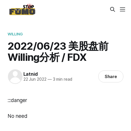
WILLING
2022/06/23 美股盘前
Willing分析 / FDX
Latnid
Share
22 Jun 2022
—
3 min read
:::danger
No need