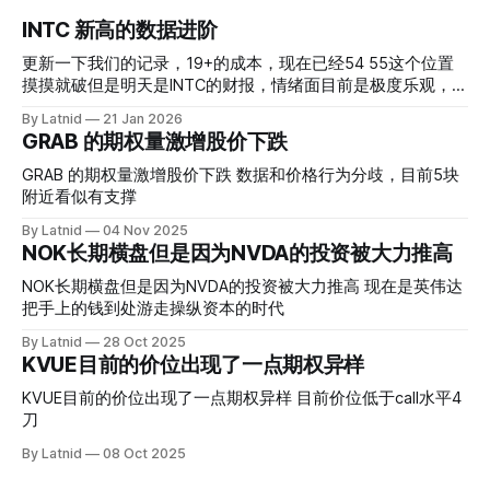
INTC 新高的数据进阶
更新一下我们的记录，19+的成本，现在已经54 55这个位置
摸摸就破但是明天是INTC的财报，情绪面目前是极度乐观，反
而应该谨慎，数据很明显偏向多头，47的put也存在，位置就
By Latnid
21 Jan 2026
是突破前的支撑CC感觉可以做，放远些, 因为18A的经验还未
GRAB 的期权量激增股价下跌
真正得到普遍大众的关注，当然财报可以继续出新消息顶一下
压力位置。 数据在70驻扎 整体呈现 47 – 60 短期位置
GRAB 的期权量激增股价下跌 数据和价格行为分歧，目前5块
附近看似有支撑
By Latnid
04 Nov 2025
NOK长期横盘但是因为NVDA的投资被大力推高
NOK长期横盘但是因为NVDA的投资被大力推高 现在是英伟达
把手上的钱到处游走操纵资本的时代
By Latnid
28 Oct 2025
KVUE目前的价位出现了一点期权异样
KVUE目前的价位出现了一点期权异样 目前价位低于call水平4
刀
By Latnid
08 Oct 2025