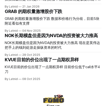
而应该谨慎，数据很明显偏向多头，47的put也存在，位置就
By Latnid
21 Jan 2026
是突破前的支撑CC感觉可以做，放远些, 因为18A的经验还未
GRAB 的期权量激增股价下跌
真正得到普遍大众的关注，当然财报可以继续出新消息顶一下
压力位置。 数据在70驻扎 整体呈现 47 – 60 短期位置
GRAB 的期权量激增股价下跌 数据和价格行为分歧，目前5块
附近看似有支撑
By Latnid
04 Nov 2025
NOK长期横盘但是因为NVDA的投资被大力推高
NOK长期横盘但是因为NVDA的投资被大力推高 现在是英伟达
把手上的钱到处游走操纵资本的时代
By Latnid
28 Oct 2025
KVUE目前的价位出现了一点期权异样
KVUE目前的价位出现了一点期权异样 目前价位低于call水平4
刀
By Latnid
08 Oct 2025
Sign up