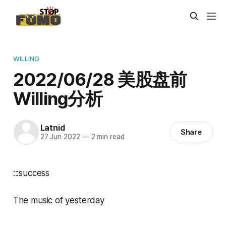
WILLING
2022/06/28 美股盘前
Willing分析
Latnid
Share
27 Jun 2022
—
2 min read
:::success
The music of yesterday