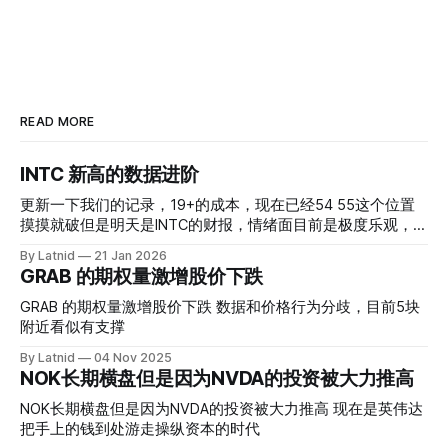
READ MORE
INTC 新高的数据进阶
更新一下我们的记录，19+的成本，现在已经54 55这个位置
摸摸就破但是明天是INTC的财报，情绪面目前是极度乐观，反
而应该谨慎，数据很明显偏向多头，47的put也存在，位置就
By Latnid
21 Jan 2026
是突破前的支撑CC感觉可以做，放远些, 因为18A的经验还未
GRAB 的期权量激增股价下跌
真正得到普遍大众的关注，当然财报可以继续出新消息顶一下
压力位置。 数据在70驻扎 整体呈现 47 – 60 短期位置
GRAB 的期权量激增股价下跌 数据和价格行为分歧，目前5块
附近看似有支撑
By Latnid
04 Nov 2025
NOK长期横盘但是因为NVDA的投资被大力推高
NOK长期横盘但是因为NVDA的投资被大力推高 现在是英伟达
把手上的钱到处游走操纵资本的时代