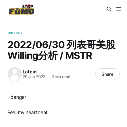
WILLING
2022/06/30 列表哥美股
Willing分析 / MSTR
Latnid
Share
29 Jun 2023
—
3 min read
:::danger
Feel my heartbeat