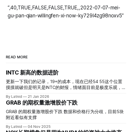
“,40,TRUE,FALSE,FALSE,TRUE,,2022-07-07-mei-
gu-pan-qian-willingfen-xi-now-ky729l4zg98noxv5”
READ MORE
INTC 新高的数据进阶
更新一下我们的记录，19+的成本，现在已经54 55这个位置
摸摸就破但是明天是INTC的财报，情绪面目前是极度乐观，反
而应该谨慎，数据很明显偏向多头，47的put也存在，位置就
By Latnid
21 Jan 2026
是突破前的支撑CC感觉可以做，放远些, 因为18A的经验还未
GRAB 的期权量激增股价下跌
真正得到普遍大众的关注，当然财报可以继续出新消息顶一下
压力位置。 数据在70驻扎 整体呈现 47 – 60 短期位置
GRAB 的期权量激增股价下跌 数据和价格行为分歧，目前5块
附近看似有支撑
By Latnid
04 Nov 2025