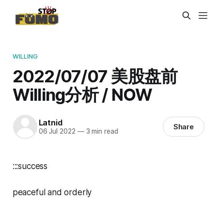
WILLING
2022/07/07 美股盘前
Willing分析 / NOW
Latnid
Share
06 Jul 2022
—
3 min read
:::success
peaceful and orderly