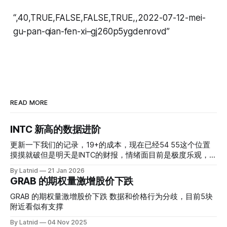
“,40,TRUE,FALSE,FALSE,TRUE,,2022-07-12-mei-
gu-pan-qian-fen-xi–gj260p5ygdenrovd”
READ MORE
INTC 新高的数据进阶
更新一下我们的记录，19+的成本，现在已经54 55这个位置
摸摸就破但是明天是INTC的财报，情绪面目前是极度乐观，反
而应该谨慎，数据很明显偏向多头，47的put也存在，位置就
By Latnid
21 Jan 2026
是突破前的支撑CC感觉可以做，放远些, 因为18A的经验还未
GRAB 的期权量激增股价下跌
真正得到普遍大众的关注，当然财报可以继续出新消息顶一下
压力位置。 数据在70驻扎 整体呈现 47 – 60 短期位置
GRAB 的期权量激增股价下跌 数据和价格行为分歧，目前5块
附近看似有支撑
By Latnid
04 Nov 2025