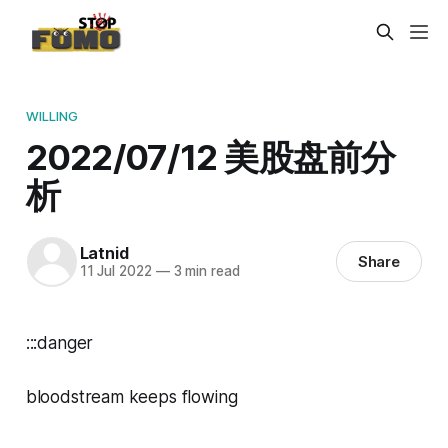
WILLING
2022/07/12 美股盘前分
析
Latnid
Share
11 Jul 2022
—
3 min read
:::danger
bloodstream keeps flowing