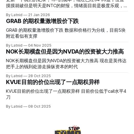
摸摸就破但是明天是INTC的财报，情绪面目前是极度乐观，反
而应该谨慎，数据很明显偏向多头，47的put也存在，位置就
By Latnid
21 Jan 2026
是突破前的支撑CC感觉可以做，放远些, 因为18A的经验还未
GRAB 的期权量激增股价下跌
真正得到普遍大众的关注，当然财报可以继续出新消息顶一下
压力位置。 数据在70驻扎 整体呈现 47 – 60 短期位置
GRAB 的期权量激增股价下跌 数据和价格行为分歧，目前5块
附近看似有支撑
By Latnid
04 Nov 2025
NOK长期横盘但是因为NVDA的投资被大力推高
NOK长期横盘但是因为NVDA的投资被大力推高 现在是英伟达
把手上的钱到处游走操纵资本的时代
By Latnid
28 Oct 2025
KVUE目前的价位出现了一点期权异样
KVUE目前的价位出现了一点期权异样 目前价位低于call水平4
刀
By Latnid
08 Oct 2025