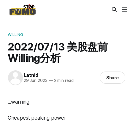
WILLING
2022/07/13 美股盘前
Willing分析
Latnid
Share
29 Jun 2023
—
2 min read
:::warning
Cheapest peaking power