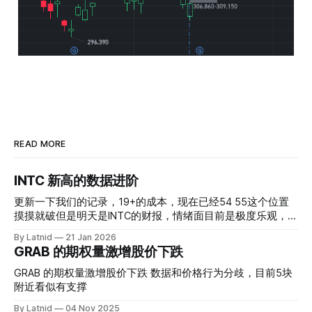
READ MORE
INTC 新高的数据进阶
更新一下我们的记录，19+的成本，现在已经54 55这个位置
摸摸就破但是明天是INTC的财报，情绪面目前是极度乐观，反
而应该谨慎，数据很明显偏向多头，47的put也存在，位置就
By Latnid
21 Jan 2026
是突破前的支撑CC感觉可以做，放远些, 因为18A的经验还未
GRAB 的期权量激增股价下跌
真正得到普遍大众的关注，当然财报可以继续出新消息顶一下
压力位置。 数据在70驻扎 整体呈现 47 – 60 短期位置
GRAB 的期权量激增股价下跌 数据和价格行为分歧，目前5块
附近看似有支撑
By Latnid
04 Nov 2025