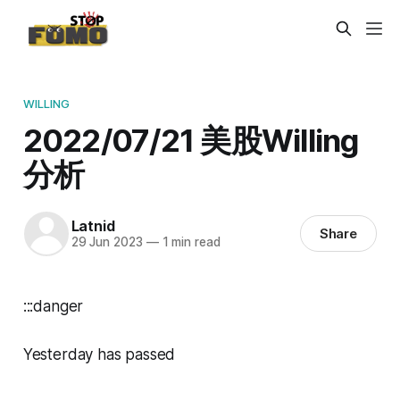
WILLING
2022/07/21 美股Willing
分析
Latnid
Share
29 Jun 2023
—
1 min read
:::danger
Yesterday has passed