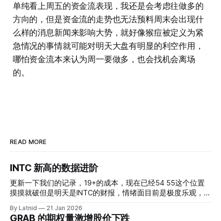
单纯看上周五的资金流表现，我还是会考虑往做多的
方向的，但是资金流的走势也无法预料周末会出现什
么样的消息新闻来影响大势，就好像猴痘被定义为紧
急情况的事情就可能对明天大盘有明显的利空作用，
哪怕资金流本来认为周一要做多，也会找机会离场
的。
READ MORE
INTC 新高的数据进阶
更新一下我们的记录，19+的成本，现在已经54 55这个位置
摸摸就破但是明天是INTC的财报，情绪面目前是极度乐观，反
而应该谨慎，数据很明显偏向多头，47的put也存在，位置就
By Latnid
21 Jan 2026
是突破前的支撑CC感觉可以做，放远些, 因为18A的经验还未
GRAB 的期权量激增股价下跌