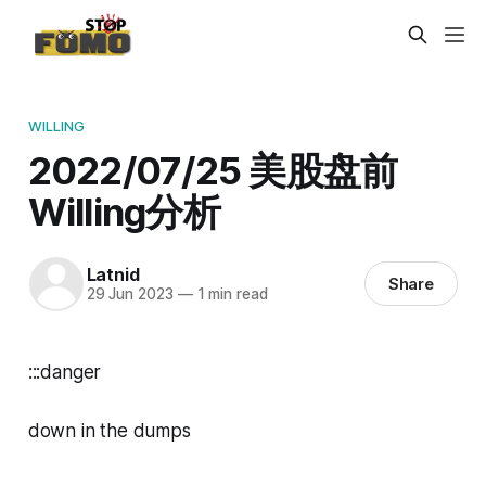
WILLING
2022/07/25 美股盘前
Willing分析
Latnid
Share
29 Jun 2023
—
1 min read
:::danger
down in the dumps