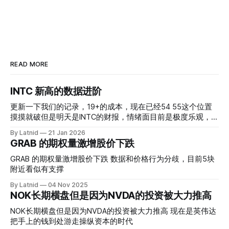
READ MORE
INTC 新高的数据进阶
更新一下我们的记录，19+的成本，现在已经54 55这个位置
摸摸就破但是明天是INTC的财报，情绪面目前是极度乐观，反
而应该谨慎，数据很明显偏向多头，47的put也存在，位置就
By Latnid
21 Jan 2026
是突破前的支撑CC感觉可以做，放远些, 因为18A的经验还未
GRAB 的期权量激增股价下跌
真正得到普遍大众的关注，当然财报可以继续出新消息顶一下
压力位置。 数据在70驻扎 整体呈现 47 – 60 短期位置
GRAB 的期权量激增股价下跌 数据和价格行为分歧，目前5块
附近看似有支撑
By Latnid
04 Nov 2025
NOK长期横盘但是因为NVDA的投资被大力推高
NOK长期横盘但是因为NVDA的投资被大力推高 现在是英伟达
把手上的钱到处游走操纵资本的时代