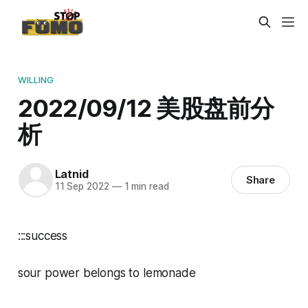
WILLING
2022/09/12 美股盘前分
析
Latnid
Share
11 Sep 2022
—
1 min read
:::success
sour power belongs to lemonade