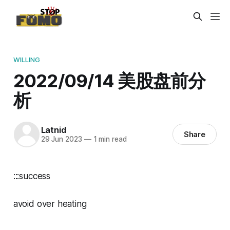
WILLING
2022/09/14 美股盘前分
析
Latnid
Share
29 Jun 2023
—
1 min read
:::success
avoid over heating