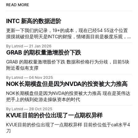
READ MORE
INTC 新高的数据进阶
更新一下我们的记录，19+的成本，现在已经54 55这个位置
摸摸就破但是明天是INTC的财报，情绪面目前是极度乐观，反
而应该谨慎，数据很明显偏向多头，47的put也存在，位置就
By Latnid
21 Jan 2026
是突破前的支撑CC感觉可以做，放远些, 因为18A的经验还未
GRAB 的期权量激增股价下跌
真正得到普遍大众的关注，当然财报可以继续出新消息顶一下
压力位置。 数据在70驻扎 整体呈现 47 – 60 短期位置
GRAB 的期权量激增股价下跌 数据和价格行为分歧，目前5块
附近看似有支撑
By Latnid
04 Nov 2025
NOK长期横盘但是因为NVDA的投资被大力推高
NOK长期横盘但是因为NVDA的投资被大力推高 现在是英伟达
把手上的钱到处游走操纵资本的时代
By Latnid
28 Oct 2025
KVUE目前的价位出现了一点期权异样
KVUE目前的价位出现了一点期权异样 目前价位低于call水平4
刀