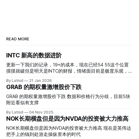
READ MORE
INTC 新高的数据进阶
更新一下我们的记录，19+的成本，现在已经54 55这个位置
摸摸就破但是明天是INTC的财报，情绪面目前是极度乐观，反
而应该谨慎，数据很明显偏向多头，47的put也存在，位置就
By Latnid
21 Jan 2026
是突破前的支撑CC感觉可以做，放远些, 因为18A的经验还未
GRAB 的期权量激增股价下跌
真正得到普遍大众的关注，当然财报可以继续出新消息顶一下
压力位置。 数据在70驻扎 整体呈现 47 – 60 短期位置
GRAB 的期权量激增股价下跌 数据和价格行为分歧，目前5块
附近看似有支撑
By Latnid
04 Nov 2025
NOK长期横盘但是因为NVDA的投资被大力推高
NOK长期横盘但是因为NVDA的投资被大力推高 现在是英伟达
把手上的钱到处游走操纵资本的时代