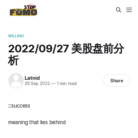
WILLING
2022/09/27 美股盘前分
析
Latnid
Share
26 Sep 2022
—
1 min read
:::success
meaning that lies behind