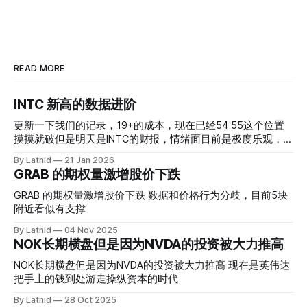
READ MORE
INTC 新高的数据进阶
更新一下我们的记录，19+的成本，现在已经54 55这个位置
摸摸就破但是明天是INTC的财报，情绪面目前是极度乐观，反
而应该谨慎，数据很明显偏向多头，47的put也存在，位置就
By Latnid
21 Jan 2026
是突破前的支撑CC感觉可以做，放远些, 因为18A的经验还未
GRAB 的期权量激增股价下跌
真正得到普遍大众的关注，当然财报可以继续出新消息顶一下
压力位置。 数据在70驻扎 整体呈现 47 – 60 短期位置
GRAB 的期权量激增股价下跌 数据和价格行为分歧，目前5块
附近看似有支撑
By Latnid
04 Nov 2025
NOK长期横盘但是因为NVDA的投资被大力推高
NOK长期横盘但是因为NVDA的投资被大力推高 现在是英伟达
把手上的钱到处游走操纵资本的时代
By Latnid
28 Oct 2025