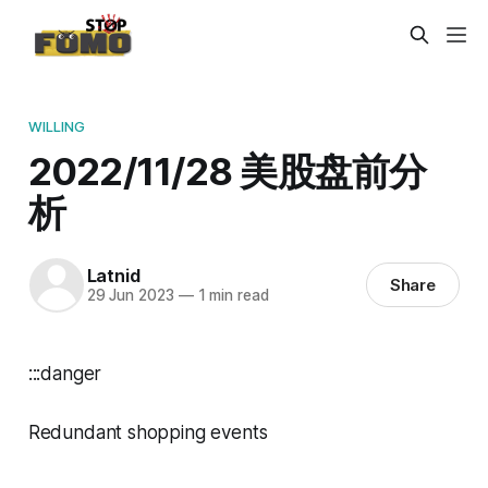
WILLING
2022/11/28 美股盘前分
析
Latnid
Share
29 Jun 2023
—
1 min read
:::danger
Redundant shopping events