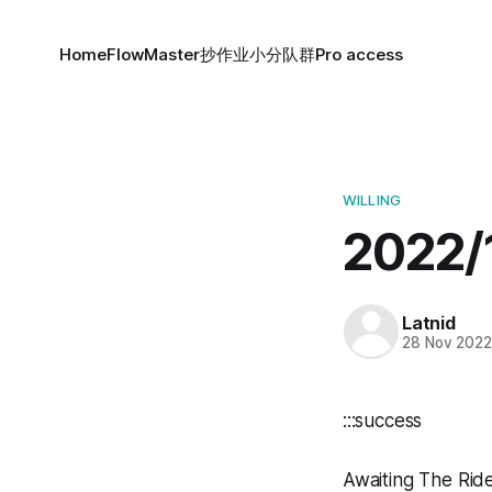
Home
FlowMaster
抄作业小分队群
Pro access
WILLING
2022
Latnid
28 Nov 202
:::success
Awaiting The Rid