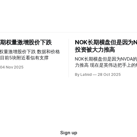
 的期权量激增股价下跌
NOK长期横盘但是因为N
投资被大力推高
权量激增股价下跌 数据和价格
目前5块附近看似有支撑
NOK长期横盘但是因为NVDA
力推高 现在是英伟达把手上的钱到处游走
04 Nov 2025
操纵资本的时代
By Latnid
28 Oct 2025
Sign up