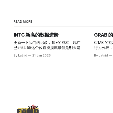
READ MORE
INTC 新高的数据进阶
GRAB
更新一下我们的记录，19+的成本，现在
GRAB 的期
已经54 55这个位置摸摸就破但是明天是
行为分歧，
INTC的财报，情绪面目前是极度乐观，反
By Latnid
21 Jan 2026
By Latnid
而应该谨慎，数据很明显偏向多头，47的
put也存在，位置就是突破前的支撑CC感
觉可以做，放远些, 因为18A的经验还未真
正得到普遍大众的关注，当然财报可以继
续出新消息顶一下压力位置。 数据在70驻
扎 整体呈现 47 – 60 短期位置