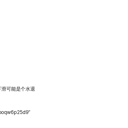
下滑可能是个水退
pooqw6p25d9”