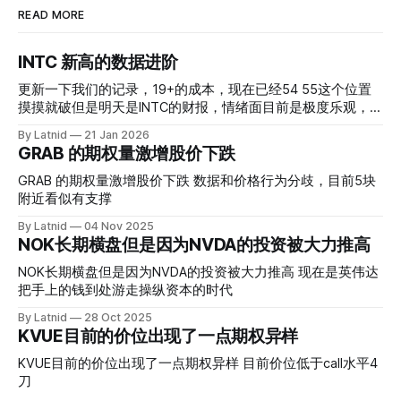
READ MORE
INTC 新高的数据进阶
更新一下我们的记录，19+的成本，现在已经54 55这个位置
摸摸就破但是明天是INTC的财报，情绪面目前是极度乐观，反
而应该谨慎，数据很明显偏向多头，47的put也存在，位置就
By Latnid
21 Jan 2026
是突破前的支撑CC感觉可以做，放远些, 因为18A的经验还未
GRAB 的期权量激增股价下跌
真正得到普遍大众的关注，当然财报可以继续出新消息顶一下
压力位置。 数据在70驻扎 整体呈现 47 – 60 短期位置
GRAB 的期权量激增股价下跌 数据和价格行为分歧，目前5块
附近看似有支撑
By Latnid
04 Nov 2025
NOK长期横盘但是因为NVDA的投资被大力推高
NOK长期横盘但是因为NVDA的投资被大力推高 现在是英伟达
把手上的钱到处游走操纵资本的时代
By Latnid
28 Oct 2025
KVUE目前的价位出现了一点期权异样
KVUE目前的价位出现了一点期权异样 目前价位低于call水平4
刀