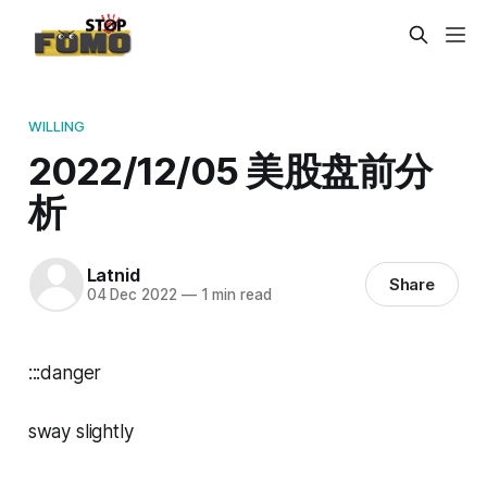
WILLING
2022/12/05 美股盘前分
析
Latnid
Share
04 Dec 2022
—
1 min read
:::danger
sway slightly