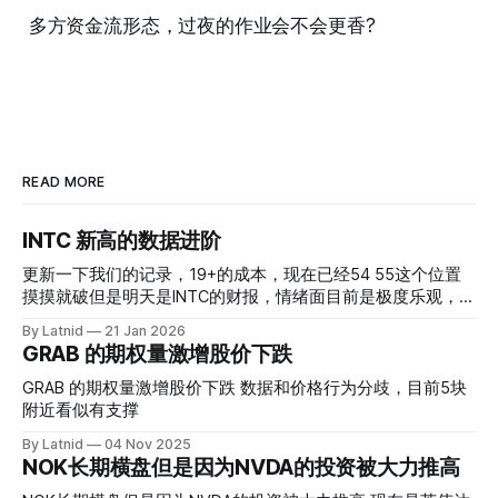
多方资金流形态，过夜的作业会不会更香?
READ MORE
INTC 新高的数据进阶
更新一下我们的记录，19+的成本，现在已经54 55这个位置
摸摸就破但是明天是INTC的财报，情绪面目前是极度乐观，反
而应该谨慎，数据很明显偏向多头，47的put也存在，位置就
By Latnid
21 Jan 2026
是突破前的支撑CC感觉可以做，放远些, 因为18A的经验还未
GRAB 的期权量激增股价下跌
真正得到普遍大众的关注，当然财报可以继续出新消息顶一下
压力位置。 数据在70驻扎 整体呈现 47 – 60 短期位置
GRAB 的期权量激增股价下跌 数据和价格行为分歧，目前5块
附近看似有支撑
By Latnid
04 Nov 2025
NOK长期横盘但是因为NVDA的投资被大力推高