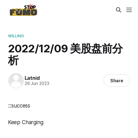
WILLING
2022/12/09 美股盘前分
析
Latnid
Share
29 Jun 2023
:::success
Keep Charging