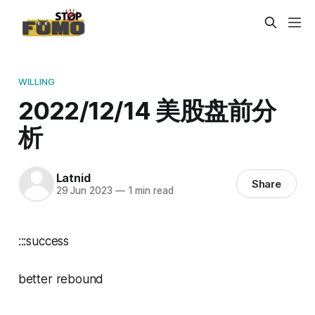
WILLING
2022/12/14 美股盘前分
析
Latnid
Share
29 Jun 2023
—
1 min read
:::success
better rebound