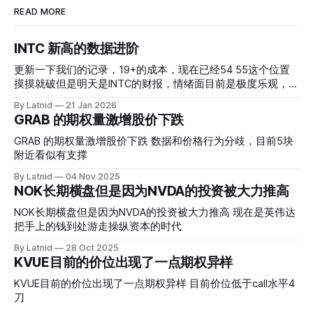
READ MORE
INTC 新高的数据进阶
更新一下我们的记录，19+的成本，现在已经54 55这个位置
摸摸就破但是明天是INTC的财报，情绪面目前是极度乐观，反
而应该谨慎，数据很明显偏向多头，47的put也存在，位置就
By Latnid
21 Jan 2026
是突破前的支撑CC感觉可以做，放远些, 因为18A的经验还未
GRAB 的期权量激增股价下跌
真正得到普遍大众的关注，当然财报可以继续出新消息顶一下
压力位置。 数据在70驻扎 整体呈现 47 – 60 短期位置
GRAB 的期权量激增股价下跌 数据和价格行为分歧，目前5块
附近看似有支撑
By Latnid
04 Nov 2025
NOK长期横盘但是因为NVDA的投资被大力推高
NOK长期横盘但是因为NVDA的投资被大力推高 现在是英伟达
把手上的钱到处游走操纵资本的时代
By Latnid
28 Oct 2025
KVUE目前的价位出现了一点期权异样
KVUE目前的价位出现了一点期权异样 目前价位低于call水平4
刀