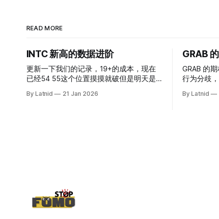
READ MORE
INTC 新高的数据进阶
GRAB
更新一下我们的记录，19+的成本，现在
GRAB 的期
已经54 55这个位置摸摸就破但是明天是
行为分歧，
INTC的财报，情绪面目前是极度乐观，反
By Latnid
21 Jan 2026
By Latnid
而应该谨慎，数据很明显偏向多头，47的
put也存在，位置就是突破前的支撑CC感
觉可以做，放远些, 因为18A的经验还未真
正得到普遍大众的关注，当然财报可以继
续出新消息顶一下压力位置。 数据在70驻
扎 整体呈现 47 – 60 短期位置