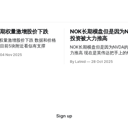
 的期权量激增股价下跌
NOK长期横盘但是因为N
投资被大力推高
权量激增股价下跌 数据和价格
目前5块附近看似有支撑
NOK长期横盘但是因为NVDA
力推高 现在是英伟达把手上的钱到处游走
04 Nov 2025
操纵资本的时代
By Latnid
28 Oct 2025
Sign up