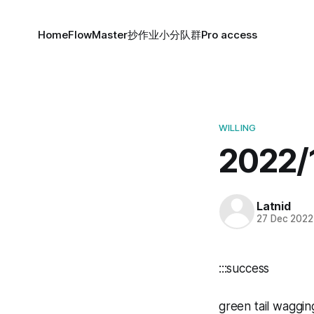
Home
FlowMaster
抄作业小分队群
Pro access
WILLING
2022
Latnid
27 Dec 2022
:::success
green tail waggin