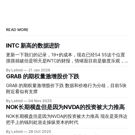
READ MORE
INTC 新高的数据进阶
更新一下我们的记录，19+的成本，现在已经54 55这个位置
摸摸就破但是明天是INTC的财报，情绪面目前是极度乐观，反
而应该谨慎，数据很明显偏向多头，47的put也存在，位置就
By Latnid
21 Jan 2026
是突破前的支撑CC感觉可以做，放远些, 因为18A的经验还未
GRAB 的期权量激增股价下跌
真正得到普遍大众的关注，当然财报可以继续出新消息顶一下
压力位置。 数据在70驻扎 整体呈现 47 – 60 短期位置
GRAB 的期权量激增股价下跌 数据和价格行为分歧，目前5块
附近看似有支撑
By Latnid
04 Nov 2025
NOK长期横盘但是因为NVDA的投资被大力推高
NOK长期横盘但是因为NVDA的投资被大力推高 现在是英伟达
把手上的钱到处游走操纵资本的时代
By Latnid
28 Oct 2025