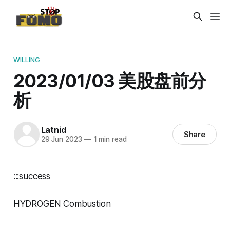
WILLING
2023/01/03 美股盘前分
析
Latnid
Share
29 Jun 2023
—
1 min read
:::success
HYDROGEN Combustion