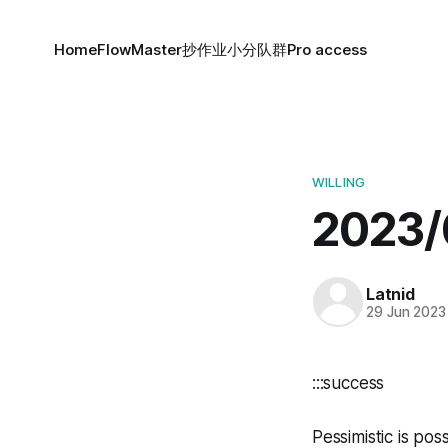
Home
FlowMaster
抄作业小分队群
Pro access
WILLING
2023
Latnid
29 Jun 2023
:::success
Pessimistic is possi