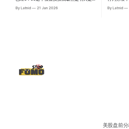
INTC的财报，情绪面目前是极度乐观，反
By Latnid
21 Jan 2026
By Latnid
而应该谨慎，数据很明显偏向多头，47的
put也存在，位置就是突破前的支撑CC感
觉可以做，放远些, 因为18A的经验还未真
正得到普遍大众的关注，当然财报可以继
续出新消息顶一下压力位置。 数据在70驻
扎 整体呈现 47 – 60 短期位置
美股盘前分