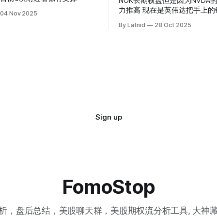
NOK长期横盘但是因为NVDA
力推高 现在是英伟达把手上的钱到处游走
04 Nov 2025
操纵资本的时代
By Latnid
28 Oct 2025
Sign up
FomoStop
析，盘后总结，美股聊天群，美股期权流分析工具, 大神