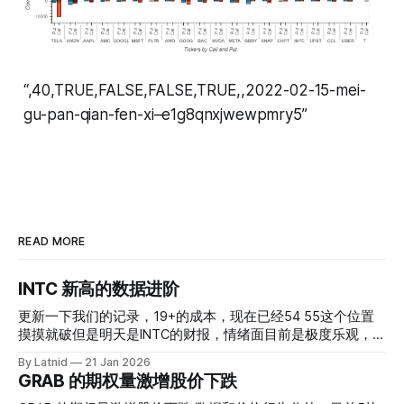
“,40,TRUE,FALSE,FALSE,TRUE,,2022-02-15-mei-
gu-pan-qian-fen-xi–e1g8qnxjwewpmry5”
READ MORE
INTC 新高的数据进阶
更新一下我们的记录，19+的成本，现在已经54 55这个位置
摸摸就破但是明天是INTC的财报，情绪面目前是极度乐观，反
而应该谨慎，数据很明显偏向多头，47的put也存在，位置就
By Latnid
21 Jan 2026
是突破前的支撑CC感觉可以做，放远些, 因为18A的经验还未
GRAB 的期权量激增股价下跌
真正得到普遍大众的关注，当然财报可以继续出新消息顶一下