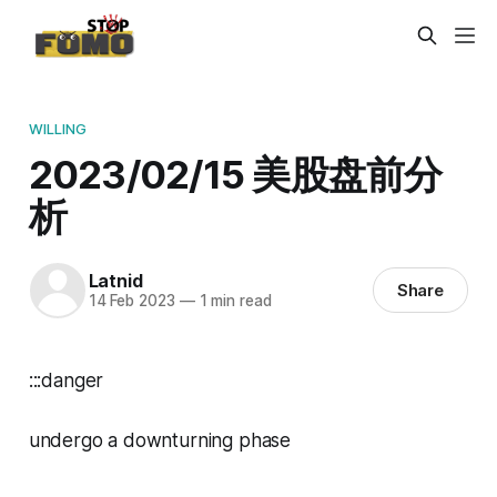
WILLING
2023/02/15 美股盘前分
析
Latnid
Share
14 Feb 2023
—
1 min read
:::danger
undergo a downturning phase