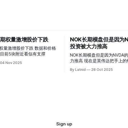
 的期权量激增股价下跌
NOK长期横盘但是因为N
投资被大力推高
权量激增股价下跌 数据和价格
目前5块附近看似有支撑
NOK长期横盘但是因为NVDA
力推高 现在是英伟达把手上的钱到处游走
04 Nov 2025
操纵资本的时代
By Latnid
28 Oct 2025
Sign up