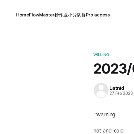
Home
FlowMaster
抄作业小分队群
Pro access
WILLING
2023
Latnid
27 Feb 2023
:::warning
hot-and-cold