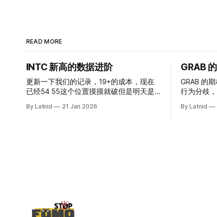
READ MORE
INTC 新高的数据进阶
GRAB
更新一下我们的记录，19+的成本，现在
GRAB 的期
已经54 55这个位置摸摸就破但是明天是
行为分歧，
INTC的财报，情绪面目前是极度乐观，反
By Latnid
21 Jan 2026
By Latnid
而应该谨慎，数据很明显偏向多头，47的
put也存在，位置就是突破前的支撑CC感
觉可以做，放远些, 因为18A的经验还未真
正得到普遍大众的关注，当然财报可以继
续出新消息顶一下压力位置。 数据在70驻
扎 整体呈现 47 – 60 短期位置