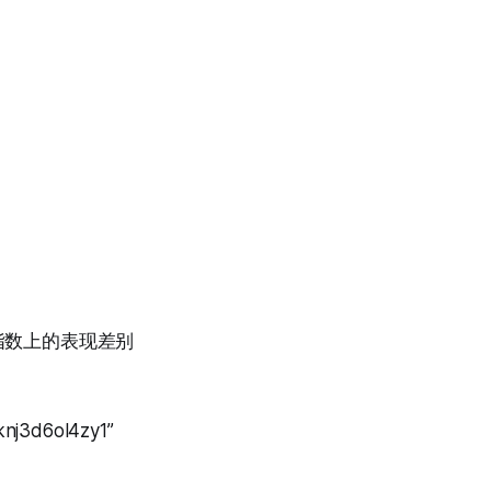
指数上的表现差别
nj3d6ol4zy1”