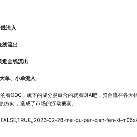
全线流入
全线流出
金接近全线流出
特大单、小单流入
做空的看QQQ，旗下的成分股重合的就看DIA吧，资金流在各大
的方向，造成了市场的浮动疲弱。
,FALSE,TRUE,,2023-02-28-mei-gu-pan-qian-fen-xi–m06xk