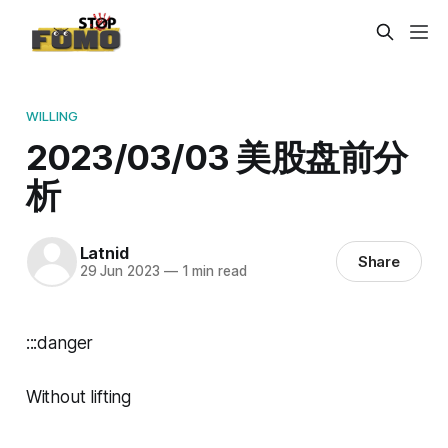
WILLING
2023/03/03 美股盘前分
析
Latnid
Share
29 Jun 2023
—
1 min read
:::danger
Without lifting