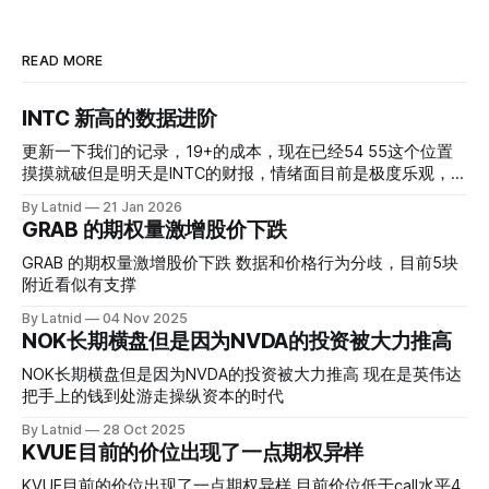
READ MORE
INTC 新高的数据进阶
更新一下我们的记录，19+的成本，现在已经54 55这个位置
摸摸就破但是明天是INTC的财报，情绪面目前是极度乐观，反
而应该谨慎，数据很明显偏向多头，47的put也存在，位置就
By Latnid
21 Jan 2026
是突破前的支撑CC感觉可以做，放远些, 因为18A的经验还未
GRAB 的期权量激增股价下跌
真正得到普遍大众的关注，当然财报可以继续出新消息顶一下
压力位置。 数据在70驻扎 整体呈现 47 – 60 短期位置
GRAB 的期权量激增股价下跌 数据和价格行为分歧，目前5块
附近看似有支撑
By Latnid
04 Nov 2025
NOK长期横盘但是因为NVDA的投资被大力推高
NOK长期横盘但是因为NVDA的投资被大力推高 现在是英伟达
把手上的钱到处游走操纵资本的时代
By Latnid
28 Oct 2025
KVUE目前的价位出现了一点期权异样
KVUE目前的价位出现了一点期权异样 目前价位低于call水平4