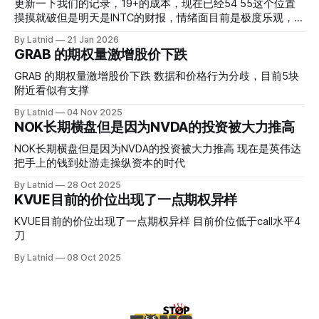
更新一下我们的记录，19+的成本，现在已经54 55这个位置
摸摸就破但是明天是INTC的财报，情绪面目前是极度乐观，反
而应该谨慎，数据很明显偏向多头，47的put也存在，位置就
By Latnid
21 Jan 2026
是突破前的支撑CC感觉可以做，放远些, 因为18A的经验还未
GRAB 的期权量激增股价下跌
真正得到普遍大众的关注，当然财报可以继续出新消息顶一下
压力位置。 数据在70驻扎 整体呈现 47 – 60 短期位置
GRAB 的期权量激增股价下跌 数据和价格行为分歧，目前5块
附近看似有支撑
By Latnid
04 Nov 2025
NOK长期横盘但是因为NVDA的投资被大力推高
NOK长期横盘但是因为NVDA的投资被大力推高 现在是英伟达
把手上的钱到处游走操纵资本的时代
By Latnid
28 Oct 2025
KVUE目前的价位出现了一点期权异样
KVUE目前的价位出现了一点期权异样 目前价位低于call水平4
刀
By Latnid
08 Oct 2025