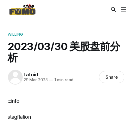
WILLING
2023/03/30 美股盘前分
析
Latnid
Share
29 Mar 2023
—
1 min read
:::info
stagflation