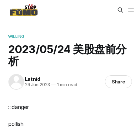
WILLING
2023/05/24 美股盘前分
析
Latnid
Share
29 Jun 2023
—
1 min read
:::danger
pollish