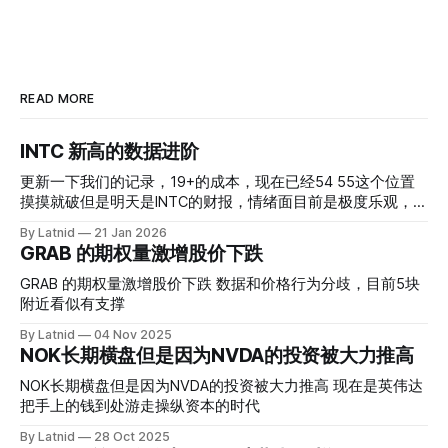
READ MORE
INTC 新高的数据进阶
更新一下我们的记录，19+的成本，现在已经54 55这个位置
摸摸就破但是明天是INTC的财报，情绪面目前是极度乐观，反
而应该谨慎，数据很明显偏向多头，47的put也存在，位置就
By Latnid
21 Jan 2026
是突破前的支撑CC感觉可以做，放远些, 因为18A的经验还未
GRAB 的期权量激增股价下跌
真正得到普遍大众的关注，当然财报可以继续出新消息顶一下
压力位置。 数据在70驻扎 整体呈现 47 – 60 短期位置
GRAB 的期权量激增股价下跌 数据和价格行为分歧，目前5块
附近看似有支撑
By Latnid
04 Nov 2025
NOK长期横盘但是因为NVDA的投资被大力推高
NOK长期横盘但是因为NVDA的投资被大力推高 现在是英伟达
把手上的钱到处游走操纵资本的时代
By Latnid
28 Oct 2025