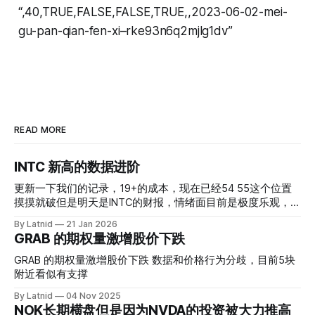
“,40,TRUE,FALSE,FALSE,TRUE,,2023-06-02-mei-
gu-pan-qian-fen-xi–rke93n6q2mjlg1dv”
READ MORE
INTC 新高的数据进阶
更新一下我们的记录，19+的成本，现在已经54 55这个位置
摸摸就破但是明天是INTC的财报，情绪面目前是极度乐观，反
而应该谨慎，数据很明显偏向多头，47的put也存在，位置就
By Latnid
21 Jan 2026
是突破前的支撑CC感觉可以做，放远些, 因为18A的经验还未
GRAB 的期权量激增股价下跌
真正得到普遍大众的关注，当然财报可以继续出新消息顶一下
压力位置。 数据在70驻扎 整体呈现 47 – 60 短期位置
GRAB 的期权量激增股价下跌 数据和价格行为分歧，目前5块
附近看似有支撑
By Latnid
04 Nov 2025
NOK长期横盘但是因为NVDA的投资被大力推高