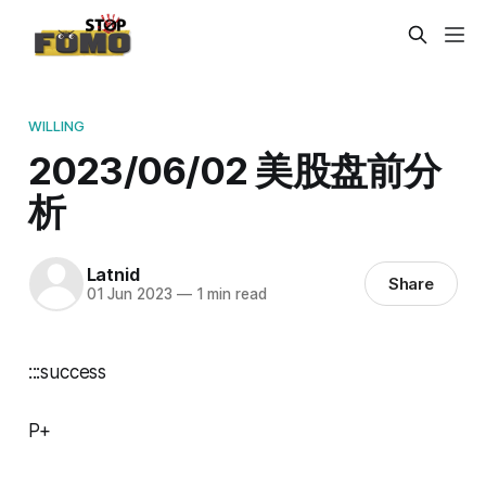
WILLING
2023/06/02 美股盘前分
析
Latnid
Share
01 Jun 2023
—
1 min read
:::success
P+