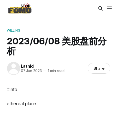
WILLING
2023/06/08 美股盘前分
析
Latnid
Share
07 Jun 2023
—
1 min read
:::info
ethereal plane