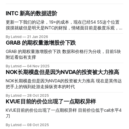
INTC 新高的数据进阶
更新一下我们的记录，19+的成本，现在已经54 55这个位置
摸摸就破但是明天是INTC的财报，情绪面目前是极度乐观，反
而应该谨慎，数据很明显偏向多头，47的put也存在，位置就
By Latnid
21 Jan 2026
是突破前的支撑CC感觉可以做，放远些, 因为18A的经验还未
GRAB 的期权量激增股价下跌
真正得到普遍大众的关注，当然财报可以继续出新消息顶一下
压力位置。 数据在70驻扎 整体呈现 47 – 60 短期位置
GRAB 的期权量激增股价下跌 数据和价格行为分歧，目前5块
附近看似有支撑
By Latnid
04 Nov 2025
NOK长期横盘但是因为NVDA的投资被大力推高
NOK长期横盘但是因为NVDA的投资被大力推高 现在是英伟达
把手上的钱到处游走操纵资本的时代
By Latnid
28 Oct 2025
KVUE目前的价位出现了一点期权异样
KVUE目前的价位出现了一点期权异样 目前价位低于call水平4
刀
By Latnid
08 Oct 2025