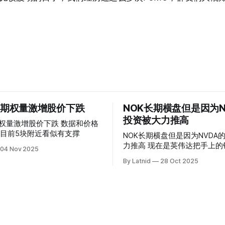
 的期权量激增股价下跌
NOK长期横盘但是因为N
投资被大力推高
权量激增股价下跌 数据和价格
目前5块附近看似有支撑
NOK长期横盘但是因为NVDA
力推高 现在是英伟达把手上的钱到处游走
04 Nov 2025
操纵资本的时代
By Latnid
28 Oct 2025