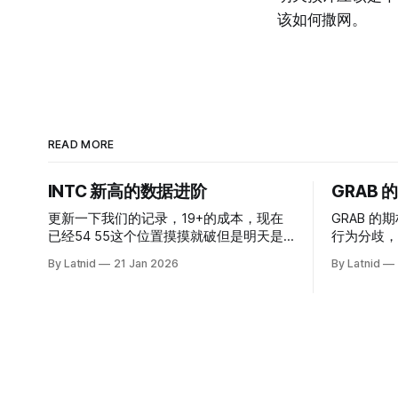
该如何撒网。
READ MORE
INTC 新高的数据进阶
GRAB
更新一下我们的记录，19+的成本，现在
GRAB 的期
已经54 55这个位置摸摸就破但是明天是
行为分歧，
INTC的财报，情绪面目前是极度乐观，反
By Latnid
21 Jan 2026
By Latnid
而应该谨慎，数据很明显偏向多头，47的
put也存在，位置就是突破前的支撑CC感
觉可以做，放远些, 因为18A的经验还未真
正得到普遍大众的关注，当然财报可以继
续出新消息顶一下压力位置。 数据在70驻
扎 整体呈现 47 – 60 短期位置