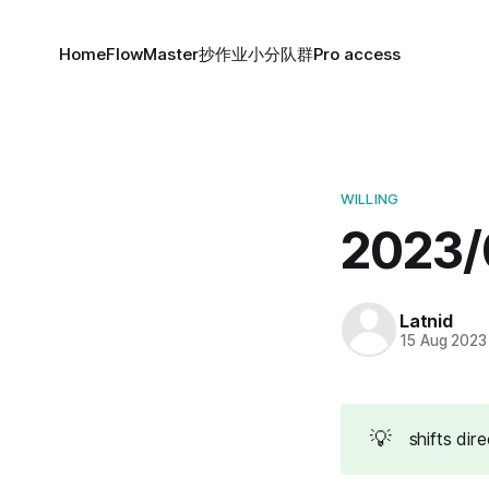
Home
FlowMaster
抄作业小分队群
Pro access
WILLING
2023
Latnid
15 Aug 2023
💡
shifts dir