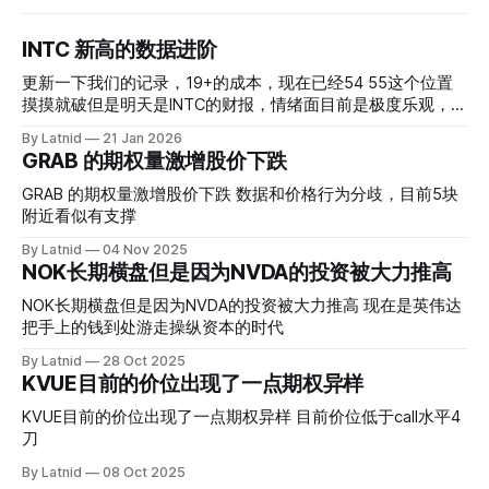
INTC 新高的数据进阶
更新一下我们的记录，19+的成本，现在已经54 55这个位置
摸摸就破但是明天是INTC的财报，情绪面目前是极度乐观，反
而应该谨慎，数据很明显偏向多头，47的put也存在，位置就
By Latnid
21 Jan 2026
是突破前的支撑CC感觉可以做，放远些, 因为18A的经验还未
GRAB 的期权量激增股价下跌
真正得到普遍大众的关注，当然财报可以继续出新消息顶一下
压力位置。 数据在70驻扎 整体呈现 47 – 60 短期位置
GRAB 的期权量激增股价下跌 数据和价格行为分歧，目前5块
附近看似有支撑
By Latnid
04 Nov 2025
NOK长期横盘但是因为NVDA的投资被大力推高
NOK长期横盘但是因为NVDA的投资被大力推高 现在是英伟达
把手上的钱到处游走操纵资本的时代
By Latnid
28 Oct 2025
KVUE目前的价位出现了一点期权异样
KVUE目前的价位出现了一点期权异样 目前价位低于call水平4
刀
By Latnid
08 Oct 2025