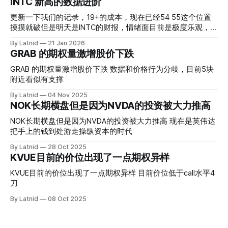
INTC 新高的数据进阶
更新一下我们的记录，19+的成本，现在已经54 55这个位置
摸摸就破但是明天是INTC的财报，情绪面目前是极度乐观，反
而应该谨慎，数据很明显偏向多头，47的put也存在，位置就
By Latnid
21 Jan 2026
是突破前的支撑CC感觉可以做，放远些, 因为18A的经验还未
GRAB 的期权量激增股价下跌
真正得到普遍大众的关注，当然财报可以继续出新消息顶一下
压力位置。 数据在70驻扎 整体呈现 47 – 60 短期位置
GRAB 的期权量激增股价下跌 数据和价格行为分歧，目前5块
附近看似有支撑
By Latnid
04 Nov 2025
NOK长期横盘但是因为NVDA的投资被大力推高
NOK长期横盘但是因为NVDA的投资被大力推高 现在是英伟达
把手上的钱到处游走操纵资本的时代
By Latnid
28 Oct 2025
KVUE目前的价位出现了一点期权异样
KVUE目前的价位出现了一点期权异样 目前价位低于call水平4
刀
By Latnid
08 Oct 2025