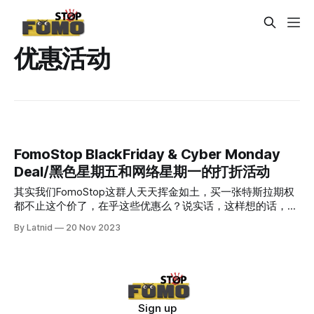
优惠活动
FomoStop BlackFriday & Cyber Monday
Deal/黑色星期五和网络星期一的打折活动
其实我们FomoStop这群人天天挥金如土，买一张特斯拉期权
都不止这个价了，在乎这些优惠么？说实话，这样想的话，买
啥都不够我们买期权豪爽了，哈哈哈。😄 但是嘛，既然群友
By Latnid
20 Nov 2023
问到有没有优惠，又刚好是黑五这个购物节日，那咋们也凑凑
热闹过过节吧，来来来，错过等一年。 我每天都看的期权数
据分析工具40% OFF，多一份数据，就多一份优势，为来年加
油💪🏻！！！！！！ 付款的时候填上优惠码就好了 优惠码：
FSBLKCY 了解不同等级的会员权限请请访问 这里 Actually,
we, the FomoStop crew, throw money around every day.
Sign up