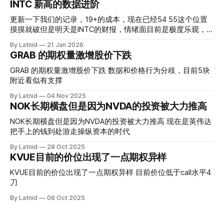
INTC 新高的数据进阶
更新一下我们的记录，19+的成本，现在已经54 55这个位置
摸摸就破但是明天是INTC的财报，情绪面目前是极度乐观，反
而应该谨慎，数据很明显偏向多头，47的put也存在，位置就
By Latnid
21 Jan 2026
是突破前的支撑CC感觉可以做，放远些, 因为18A的经验还未
GRAB 的期权量激增股价下跌
真正得到普遍大众的关注，当然财报可以继续出新消息顶一下
压力位置。 数据在70驻扎 整体呈现 47 – 60 短期位置
GRAB 的期权量激增股价下跌 数据和价格行为分歧，目前5块
附近看似有支撑
By Latnid
04 Nov 2025
NOK长期横盘但是因为NVDA的投资被大力推高
NOK长期横盘但是因为NVDA的投资被大力推高 现在是英伟达
把手上的钱到处游走操纵资本的时代
By Latnid
28 Oct 2025
KVUE目前的价位出现了一点期权异样
KVUE目前的价位出现了一点期权异样 目前价位低于call水平4
刀
By Latnid
08 Oct 2025